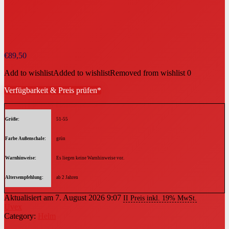
€
89,50
Add to wishlist
Added to wishlist
Removed from wishlist
0
Verfügbarkeit & Preis prüfen*
Größe
51-55
Farbe Außenschale
grün
Warnhinweise
Es liegen keine Warnhinweise vor.
Altersempfehlung
ab 2 Jahren
Aktualisiert am 7. August 2026 9:07
II Preis inkl. 19% MwSt.
Uvex
Category:
Helm