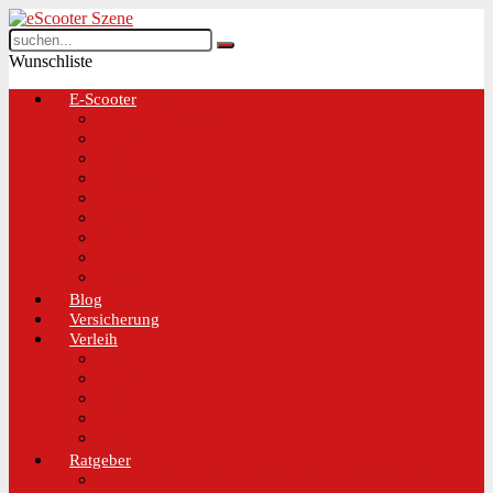
Wunschliste
E-Scooter
Test und Übersichten
BMW
EGRET
IO Hawk
Metz
Moovi
Scrooser
TREKSTOR
Xaomi
Blog
Versicherung
Verleih
Bird
Hive
Lime
Tier
VOI
Ratgeber
Worauf solltest du beim Kauf eines E-Scooters achten!