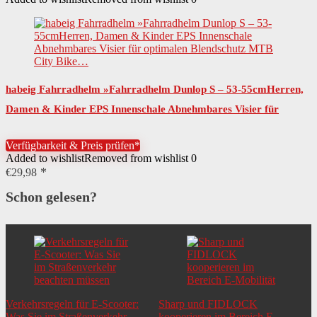
habeig Fahrradhelm »Fahrradhelm Dunlop S – 53-55cmHerren,
Damen & Kinder EPS Innenschale Abnehmbares Visier für
optimalen Blendschutz MTB City Bike…
Verfügbarkeit & Preis prüfen*
Added to wishlist
Removed from wishlist
0
€
29,98
Schon gelesen?
Verkehrsregeln für E-Scooter:
Sharp und FIDLOCK
Was Sie im Straßenverkehr
kooperieren im Bereich E-