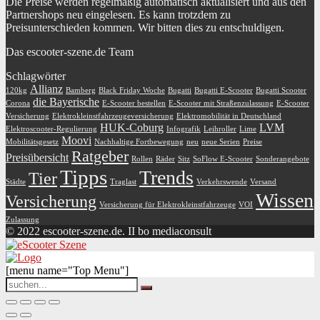
Die Preise werden regelmäßig automatisch aktualisiert und aus den
Partnershops neu eingelesen. Es kann trotzdem zu
Preisunterschieden kommen. Wir bitten dies zu entschuldigen.
Das escooter-szene.de Team
Schlagwörter
Allianz
120kg
Bamberg
Black Friday Woche
Bugatti
Bugatti E-Scooter
Bugatti Scooter
die Bayerische
Corona
E-Scooter bestellen
E-Scooter mit Straßenzulassung
E-Scooter
Versicherung
Elektrokleinstfahrzeugeversicherung
Elektromobilität in Deutschland
HUK-Coburg
LVM
Elektroscooter-Regulierung
Infografik
Leihroller
Lime
Moovi
Mobilitätsgesetz
Nachhaltige Fortbewegung
neu
neue Serien
Preise
Ratgeber
Preisübersicht
Rollen
Räder
Sitz
SoFlow E-Scooter
Sonderangebote
Tipps
Trends
Tier
Städte
Traglast
Verkehrswende
Versand
Wissen
Versicherung
Versicherung für Elektrokleinstfahrzeuge
VOI
Zulassung
© 2022 escooter-szene.de. II bo mediaconsult
[menu name="Top Menu"]