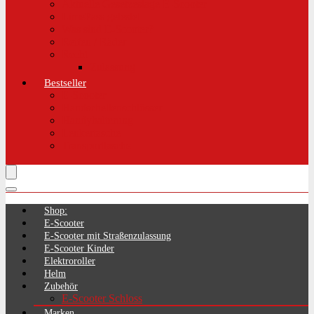
Aktuelle Gesetzeslage E-Scooter
LimePass getestet
Was sind E-Scooter?
Reifen / Räder
Recht
Zulassung
Bestseller
E-Scooter
Handschellenschlösser
Handyhalterung
Lenkertasche
Transporttasche
Shop:
E-Scooter
E-Scooter mit Straßenzulassung
E-Scooter Kinder
Elektroroller
Helm
Zubehör
E-Scooter Schloss
Marken